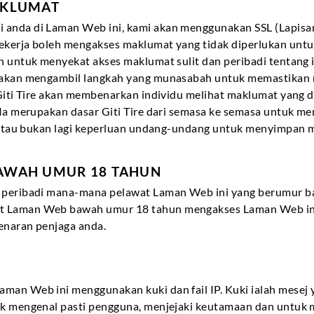
AKLUMAT
anda di Laman Web ini, kami akan menggunakan SSL (Lapisan 
ekerja boleh mengakses maklumat yang tidak diperlukan untu
an untuk menyekat akses maklumat sulit dan peribadi tentan
e akan mengambil langkah yang munasabah untuk memastikan 
. Giti Tire akan membenarkan individu melihat maklumat yan
. Ia merupakan dasar Giti Tire dari semasa ke semasa untuk
an atau bukan lagi keperluan undang-undang untuk menyimpan 
AWAH UMUR 18 TAHUN
t peribadi mana-mana pelawat Laman Web ini yang berumur ba
t Laman Web bawah umur 18 tahun mengakses Laman Web ini. 
enaran penjaga anda.
man Web ini menggunakan kuki dan fail IP. Kuki ialah mesej 
tuk mengenal pasti pengguna, menjejaki keutamaan dan untu