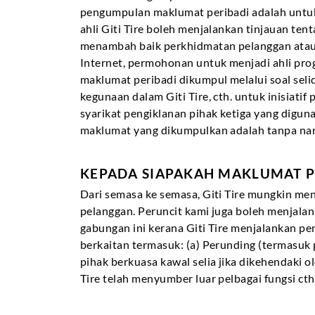
pengumpulan maklumat peribadi adalah untuk
ahli Giti Tire boleh menjalankan tinjauan t
menambah baik perkhidmatan pelanggan atau 
Internet, permohonan untuk menjadi ahli prog
maklumat peribadi dikumpul melalui soal seli
kegunaan dalam Giti Tire, cth. untuk inisiat
syarikat pengiklanan pihak ketiga yang digu
maklumat yang dikumpulkan adalah tanpa nam
KEPADA SIAPAKAH MAKLUMAT P
Dari semasa ke semasa, Giti Tire mungkin me
pelanggan. Peruncit kami juga boleh menjala
gabungan ini kerana Giti Tire menjalankan p
berkaitan termasuk: (a) Perunding (termasuk p
pihak berkuasa kawal selia jika dikehendaki o
Tire telah menyumber luar pelbagai fungsi cth