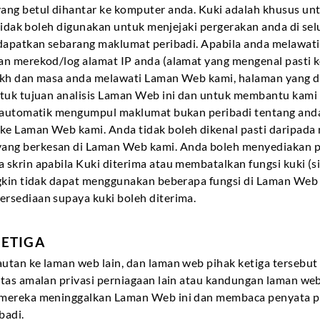
ng betul dihantar ke komputer anda. Kuki adalah khusus unt
 tidak boleh digunakan untuk menjejaki pergerakan anda di se
dapatkan sebarang maklumat peribadi. Apabila anda melawati
n merekod/log alamat IP anda (alamat yang mengenal pasti ko
rikh dan masa anda melawati Laman Web kami, halaman yang d
ntuk tujuan analisis Laman Web ini dan untuk membantu kam
 automatik mengumpul maklumat bukan peribadi tentang anda s
e Laman Web kami. Anda tidak boleh dikenal pasti daripada 
ng berkesan di Laman Web kami. Anda boleh menyediakan pe
krin apabila Kuki diterima atau membatalkan fungsi kuki (si
ngkin tidak dapat menggunakan beberapa fungsi di Laman We
rsediaan supaya kuki boleh diterima.
KETIGA
utan ke laman web lain, dan laman web pihak ketiga terseb
tas amalan privasi perniagaan lain atau kandungan laman web
 mereka meninggalkan Laman Web ini dan membaca penyata p
badi.