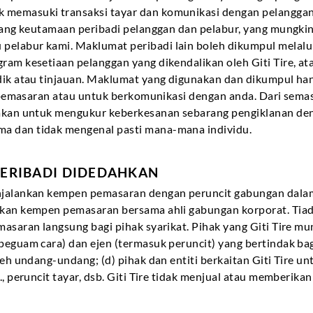
 memasuki transaksi tayar dan komunikasi dengan pelanggan 
entang keutamaan peribadi pelanggan dan pelabur, yang mung
pelabur kami. Maklumat peribadi lain boleh dikumpul melalu
ram kesetiaan pelanggan yang dikendalikan oleh Giti Tire, a
dik atau tinjauan. Maklumat yang digunakan dan dikumpul han
if pemasaran atau untuk berkomunikasi dengan anda. Dari sema
nakan untuk mengukur keberkesanan sebarang pengiklanan de
a dan tidak mengenal pasti mana-mana individu.
ERIBADI DIDEDAHKAN
njalankan kempen pemasaran dengan peruncit gabungan dalam
nkan kempen pemasaran bersama ahli gabungan korporat. Tiad
emasaran langsung bagi pihak syarikat. Pihak yang Giti Tire
eguam cara) dan ejen (termasuk peruncit) yang bertindak bagi
leh undang-undang; (d) pihak dan entiti berkaitan Giti Tire un
., peruncit tayar, dsb. Giti Tire tidak menjual atau memberika