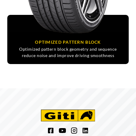
OPTIMIZED PATTERN BLOCK
Optimized pattern block geometry and sequence
reduce noise and improve driving smoothness